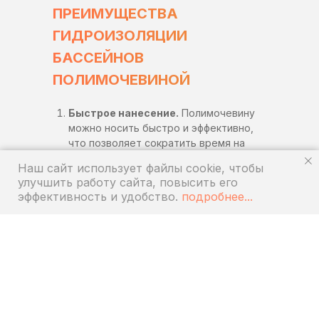
ПРЕИМУЩЕСТВА
ГИДРОИЗОЛЯЦИИ
БАССЕЙНОВ
ПОЛИМОЧЕВИНОЙ
Быстрое нанесение.
Полимочевину
можно носить быстро и эффективно,
что позволяет сократить время на
приготовление ванны. Это особенно
Наш сайт использует файлы cookie, чтобы
важно при работе с видимыми
улучшить работу сайта, повысить его
бассейнами, где каждая дневная
эффективность и удобство.
подробнее...
задержка может привести к
увеличению расходов.
Высокая адгезия.
Полимочевина
обладает отличной адгезией к
различным поверхностям, таким как
бетон, металл, пластик и т. д. д. д. Это
обеспечивает надежное сцепление
материала с ножкой и его отслаивание.