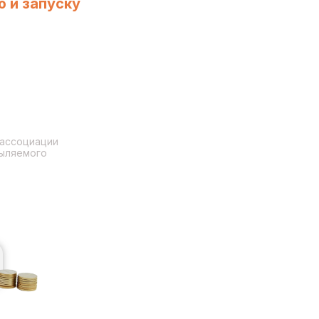
 и запуску
 ассоциации
ыляемого