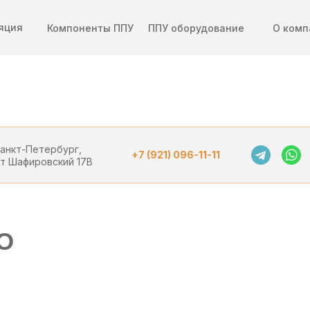
яция
Компоненты ППУ
ППУ оборудование
О комп
Санкт-Петербург,
+7 (921) 096-11-11
-т Шафировский 17В
O