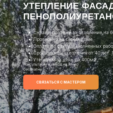
УТЕПЛЕНИЕ ФАСА
ПЕНОПОЛИУРЕТА
Снизим платежи за отопление на 
Проверено на своем доме
Оплата по факту выполненных раб
Срок службы утепления от 40 лет. 
Утепляем за день до 400м2
Консультация и выезд на замер
бесплатны.
СВЯЗАТЬСЯ С МАСТЕРОМ