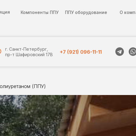
яция
Компоненты ППУ
ППУ оборудование
О комп
г. Санкт-Петербург,
+7 (921) 096-11-11
пр-т Шафировский 17В
полиуретаном (ППУ)
Перейти в Telegram
ИЯ