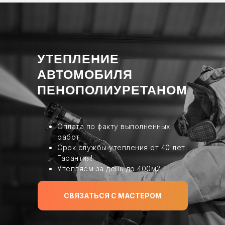
sale@ppu-snab.com
УТЕПЛЕНИЕ
А-
АВТОМОБИЛЯ
1) 096-11-11
ПЕНОПОЛИУРЕТАНОМ
КОРПОРАЦИЯ
Оплата по факту выполненных
работ
Срок службы утепления от 40 лет.
Гарантия!
Утепляем за день до 400м2
СВЯЗАТЬСЯ С МАСТЕРОМ