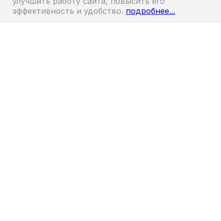
улучшить работу сайта, повысить его
освещенностью и влагостойкостью, что
эффективность и удобство.
подробнее...
делает его выбор для создания
термоизоляции в условиях, где важна
герметичность.
Рекомендуемая защита от утепления
кузова автомобиля зависит от типа
транспортного средства и его
назначения. Для грузовиков, перевозящих
скоропортящиеся товары, слой пены
обычно составляет 30–50 мм. Для
фургонов, оборудованных под
мастерскими или жилыми помещениями,
толщина лампы может быть увеличена до
70 мм для максимального сохранения
тепла.