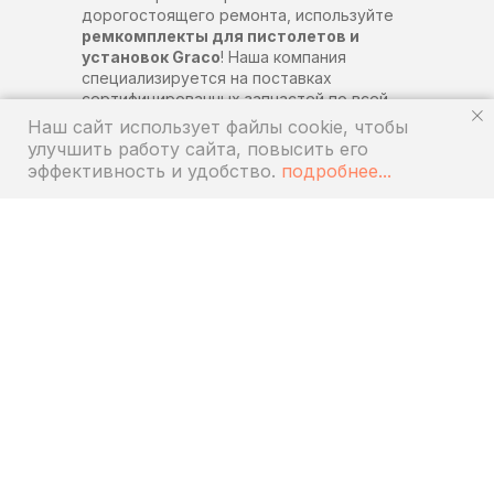
дорогостоящего ремонта, используйте
ремкомплекты для пистолетов и
установок Graco
! Наша компания
специализируется на поставках
сертифицированных запчастей по всей
России. Мы предлагаем полный набор
Наш сайт использует файлы cookie, чтобы
компонентов для быстрого
улучшить работу сайта, повысить его
восстановления работоспособности
эффективность и удобство.
подробнее...
вашего оборудования
АССОРТИМЕНТ
РЕМКОМПЛЕКТОВ ДЛЯ
ОБОРУДОВАНИЯ GRACO
Ремкомплекты от Graco — это не просто
набор деталей, а гарантия длительной и
безопасной работы вашей техники.
Почему стоит выбирать совместимые
комплекты:
Совместимость
— все компоненты
точно соответствуют размерам и