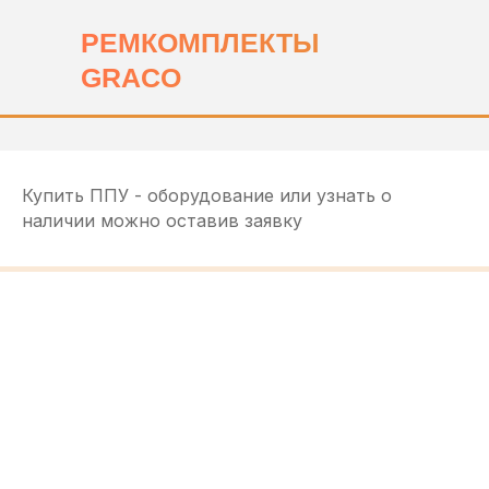
РЕМКОМПЛЕКТЫ
sale@ppu-snab.com
GRACO
А-
1) 096-11-11
Купить ППУ - оборудование или узнать о
КОРПОРАЦИЯ
наличии можно оставив заявку