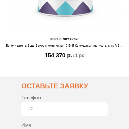
РПК НВ-302 470кг
 30
Вспениватель: Вода Выход с комплекта: 10,5-11 Кажущаяся плотность, кг/м³: 30-
Си
35 Класс горючести: Г-2 Фактическая плостность, кг/м³: 42-45
154 370
р.
/
1 pc
ОСТАВЬТЕ ЗАЯВКУ
Телефон
Имя