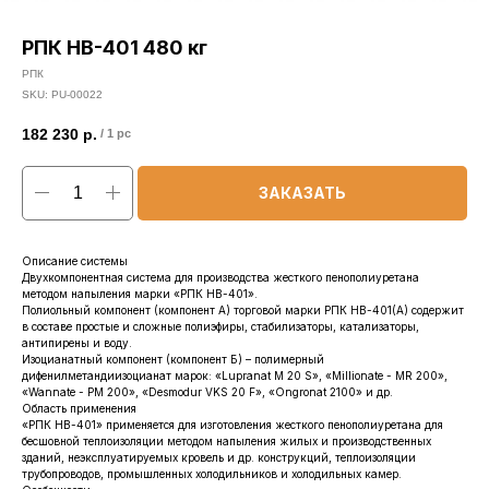
РПК НВ-401 480 кг
РПК
SKU:
PU-00022
182 230
р.
/
1 pc
ЗАКАЗАТЬ
Описание системы
Двухкомпонентная система для производства жесткого пенополиуретана
методом напыления марки «РПК НВ-401».
Полиольный компонент (компонент А) торговой марки РПК НВ-401(А) содержит
в составе простые и сложные полиэфиры, стабилизаторы, катализаторы,
антипирены и воду.
Изоцианатный компонент (компонент Б) – полимерный
дифенилметандиизоцианат марок: «Lupranat M 20 S», «Millionate - MR 200»,
«Wannate - PM 200», «Desmodur VKS 20 F», «Оngronat 2100» и др.
Область применения
«РПК НВ-401» применяется для изготовления жесткого пенополиуретана для
бесшовной теплоизоляции методом напыления жилых и производственных
зданий, неэксплуатируемых кровель и др. конструкций, теплоизоляции
трубопроводов, промышленных холодильников и холодильных камер.