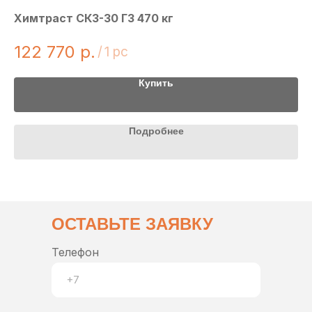
Химтраст СКЗ-30 Г3 470 кг
Хи
122 770
р.
3
/
1 pc
Купить
Подробнее
ОСТАВЬТЕ ЗАЯВКУ
Телефон