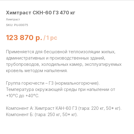
Химтраст СКН-60 Г3 470 кг
Химтраст
SKU:
PU-00075
123 870
р.
/
1 pc
Применяется для бесшовной теплоизоляции жилых,
административных и производственных зданий,
трубопроводов, холодильных камер, эксплуатируемых
кровель методом напыления.
Группа горючести – Г3 (нормальногорючие).
Температура окружающей среды при напылении от
+10°С до +40°С.
Компонент A: Химтраст КАН-60 Г3 (тара: 220 кг, 50* кг).
Компонент Б: (тара: 250 кг, 50* кг).