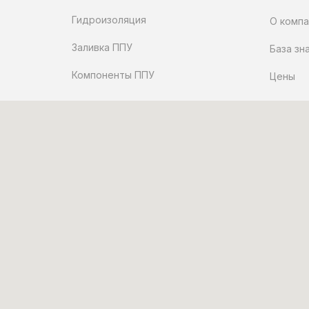
Гидроизоляция
О компа
Заливка ППУ
База зн
Компоненты ППУ
Цены