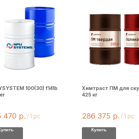
YSYSTEM 100(30) f141b
Химтраст ПМ для ск
er
425 кг
5 470
р.
286 375
р.
/
1 pc
/
1 pc
Купить
Купить