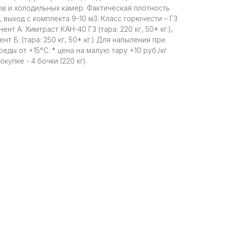
 и холодильных камер. Фактическая плотность
, выход с комплекта 9-10 м3. Класс горючести – Г3
нт A: Химтраст КАН-40 Г3 (тара: 220 кг, 50* кг.),
нт Б: (тара: 250 кг, 50* кг.) Для напыления при
ы от +15°C. * цена на малую тару +10 руб./кг
упке - 4 бочки (220 кг).