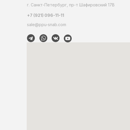
г. Санкт-Петербург, пр-т Шафировский 17В
+7 (921) 096-11-11
sale@ppu-snab.com
© А-Корпорация. 2026