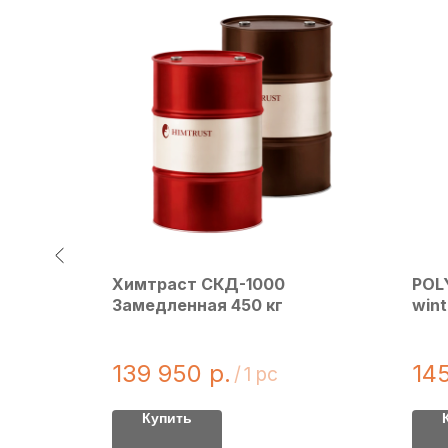
5 кг
Химтраст СКД-1000
POL
Замедленная 450 кг
wint
139 950
р.
14
/
1 pc
Купить