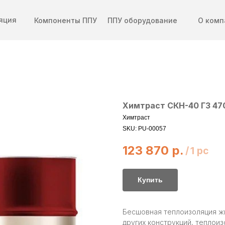
яция
Компоненты ППУ
ППУ оборудование
О комп
Химтраст СКН-40 Г3 470
Химтраст
SKU:
PU-00057
123 870
р.
/
1 pc
Купить
Бесшовная теплоизоляция жи
других конструкций, теплои