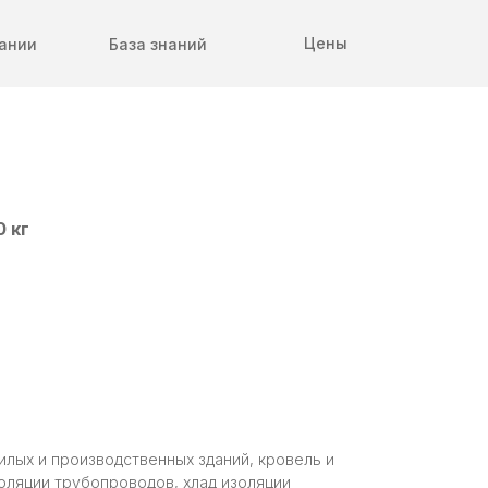
Цены
ании
База знаний
 кг
лых и производственных зданий, кровель и
золяции трубопроводов, хлад изоляции