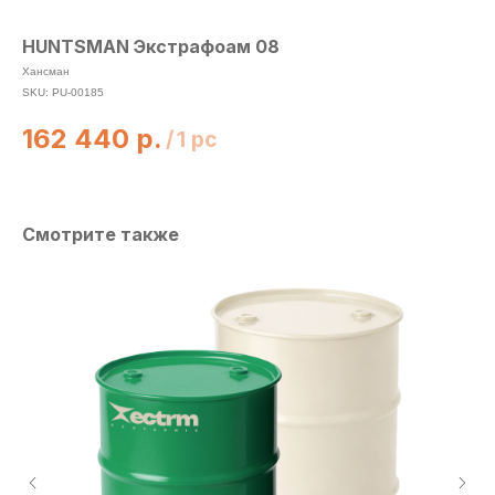
HUNTSMAN Экстрафоам 08
Хансман
SKU:
PU-00185
162 440
р.
/
1 pc
Смотрите также