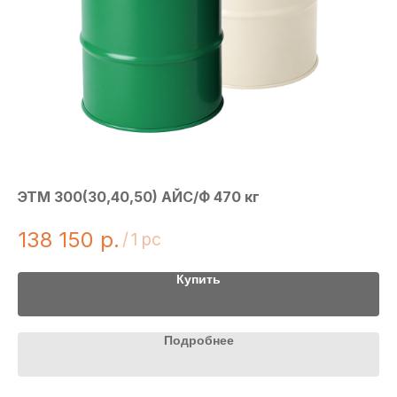
ЭТМ 300(30,40,50) АЙС/Ф 470 кг
Хи
138 150
р.
3
/
1 pc
Купить
Подробнее