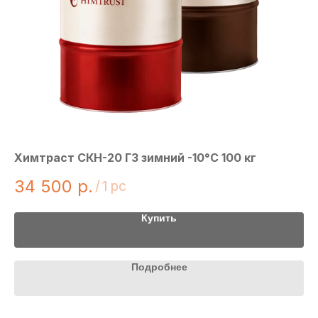
Химтраст СКН-20 Г3 зимний -10°С 100 кг
ЭТ
34 500
р.
3
/
1 pc
Купить
Подробнее