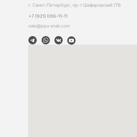
г. Санкт-Петербург, пр-т Шафировский 17В
+7 (921) 096-11-11
sale@ppu-snab.com
© А-Корпорация. 2026