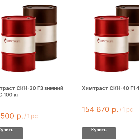
траст СКН-20 Г3 зимний
Химтраст СКН-40 Г1 4
С 100 кг
154 670
р.
/
1 pc
 500
р.
/
1 pc
Купить
Купить