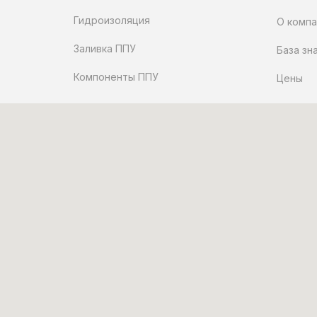
Гидроизоляция
О компа
Заливка ППУ
База зн
Компоненты ППУ
Цены