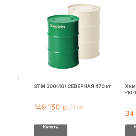
00 кг
ЭТМ 300(40) СЕВЕРНАЯ 470 кг
Хим
-10°
149 150
р.
/
1 pc
34
Купить