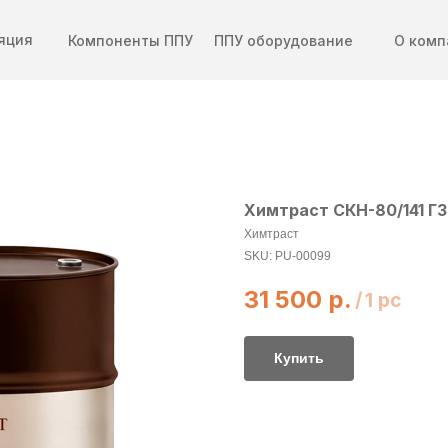
яция
Компоненты ППУ
ППУ оборудование
О комп
Химтраст СКН-80/141 Г3 
Химтраст
SKU:
PU-00099
31 500
р.
/
1 pc
Купить