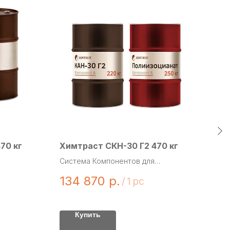
70 кг
Химтраст СКН-30 Г2 470 кг
РПК
Система Компонентов для
Вспе
Напыления с плотностью
комп
134 870
р.
18
/
1 pc
свободного вспенивания 30 кг/м3 и
плот
группой горючести Г2 для
горю
бесшовной теплоизоляции.
плос
Купить