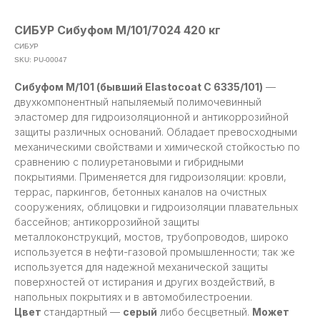
СИБУР Сибуфом М/101/7024 420 кг
СИБУР
SKU:
PU-00047
Сибуфом М/101 (бывший Elastocoat C 6335/101)
—
двухкомпонентный напыляемый полимочевинный
эластомер для гидроизоляционной и антикоррозийной
защиты различных оснований. Обладает превосходными
механическими свойствами и химической стойкостью по
сравнению с полиуретановыми и гибридными
покрытиями. Применяется для гидроизоляции: кровли,
террас, паркингов, бетонных каналов на очистных
сооружениях, облицовки и гидроизоляции плавательных
бассейнов; антикоррозийной защиты
металлоконструкций, мостов, трубопроводов, широко
используется в нефти-газовой промышленности; так же
используется для надежной механической защиты
поверхностей от истирания и других воздействий, в
напольных покрытиях и в автомобилестроении.
Цвет
стандартный —
серый
либо бесцветный.
Может