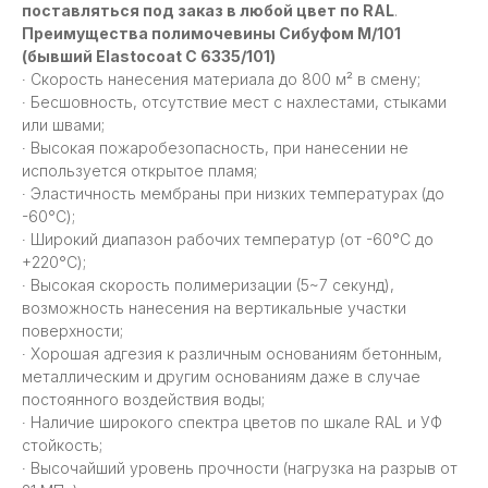
поставляться под заказ в любой цвет по RAL
.
Преимущества полимочевины Сибуфом М/101
(бывший Elastocoat C 6335/101)
∙ Скорость нанесения материала до 800 м² в смену;
∙ Бесшовность, отсутствие мест с нахлестами, стыками
или швами;
∙ Высокая пожаробезопасность, при нанесении не
используется открытое пламя;
∙ Эластичность мембраны при низких температурах (до
-60°С);
∙ Широкий диапазон рабочих температур (от -60°С до
+220°С);
∙ Высокая скорость полимеризации (5~7 секунд),
возможность нанесения на вертикальные участки
поверхности;
∙ Хорошая адгезия к различным основаниям бетонным,
металлическим и другим основаниям даже в случае
постоянного воздействия воды;
∙ Наличие широкого спектра цветов по шкале RAL и УФ
стойкость;
∙ Высочайший уровень прочности (нагрузка на разрыв от