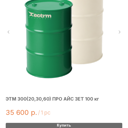
ЭТМ 300(20,30,60) ПРО АЙС ЗЕТ 100 кг
PO
35 600
р.
1
/
1 pc
Купить