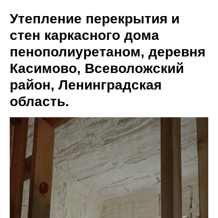
Утепление перекрытия и
sale@ppu-snab.com
стен каркасного дома
пенополиуретаном, деревня
Касимово, Всеволожский
А-
1) 096-11-11
район, Ленинградская
КОРПОРАЦИЯ
область.