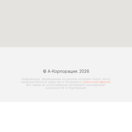
© А-Корпорация. 2026
Информация, размещенная на данном интернет сайте, носит
ознакомительный характер и не является
публичной офертой
.
Все права на использование материала принадлежат
компании © А-Корпорация.