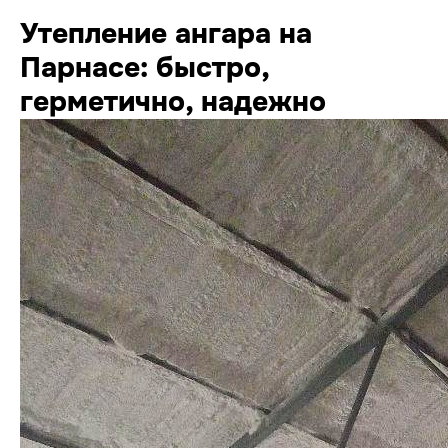
Утепление ангара на
sale@ppu-snab.com
Парнасе: быстро,
герметично, надежно
А-
1) 096-11-11
КОРПОРАЦИЯ