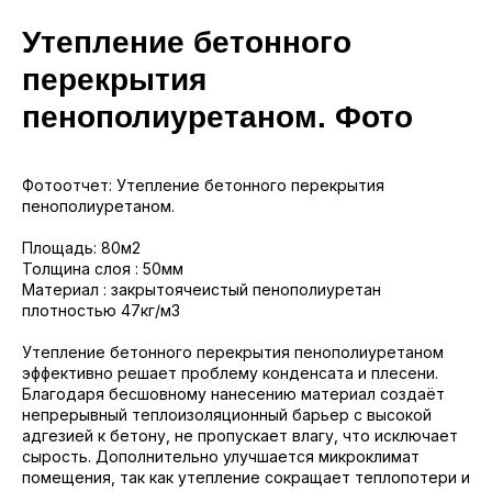
Утепление бетонного
sale@ppu-snab.com
перекрытия
пенополиуретаном. Фото
А-
1) 096-11-11
Фотоотчет: Утепление бетонного перекрытия
пенополиуретаном.
КОРПОРАЦИЯ
Площадь: 80м2
Толщина слоя : 50мм
Материал : закрытоячеистый пенополиуретан
плотностью 47кг/м3
Утепление бетонного перекрытия пенополиуретаном
эффективно решает проблему конденсата и плесени.
Благодаря бесшовному нанесению материал создаёт
непрерывный теплоизоляционный барьер с высокой
адгезией к бетону, не пропускает влагу, что исключает
сырость. Дополнительно улучшается микроклимат
помещения, так как утепление сокращает теплопотери и