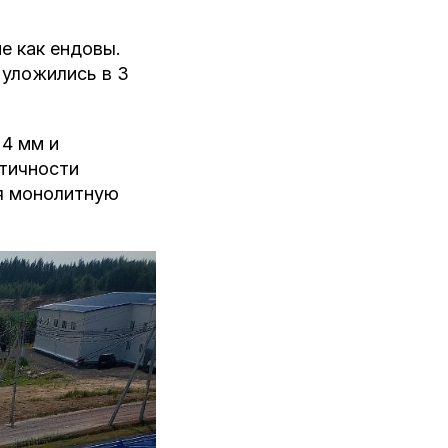
е как ендовы.
 уложились в 3
4 мм и
стичности
ая монолитную