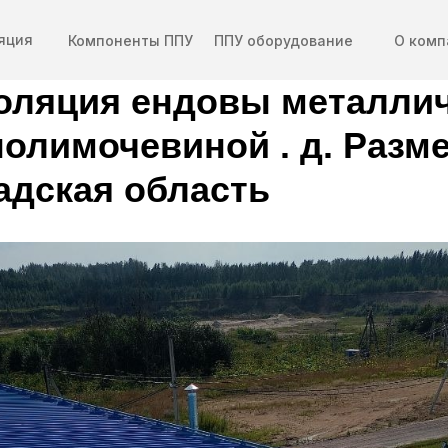
яция
Компоненты ППУ
ППУ оборудование
О комп
оляция ендовы металли
полимочевиной . д. Разм
адская область