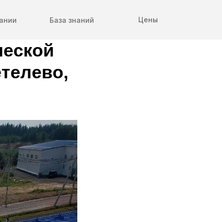
Цены
ании
База знаний
ческой
етелево,