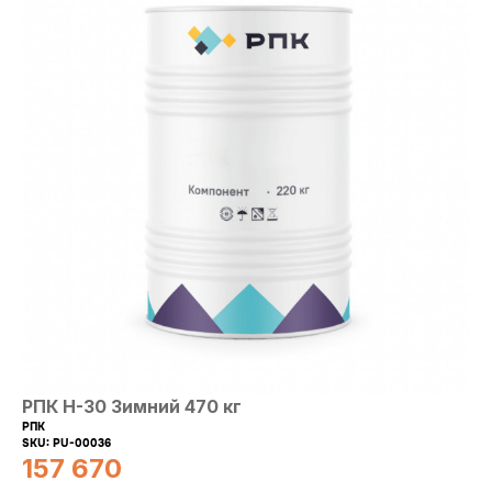
sale@ppu-snab.com
А-
1) 096-11-11
КОРПОРАЦИЯ
РПК Н-30 Зимний 470 кг
РПК
SKU:
PU-00036
157 670