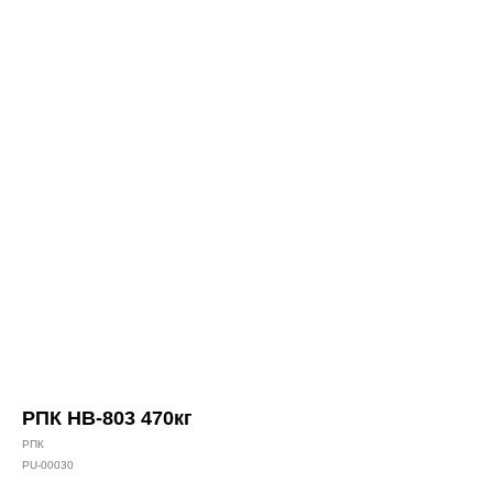
sale@ppu-snab.com
А-
1) 096-11-11
КОРПОРАЦИЯ
РПК НВ-803 470кг
РПК
PU-00030