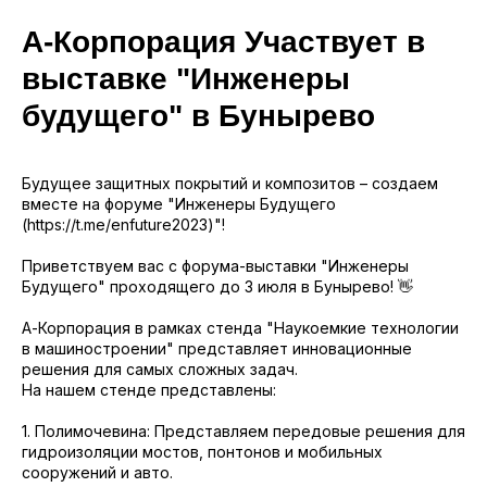
А-Корпорация Участвует в
sale@ppu-snab.com
выставке "Инженеры
будущего" в Бунырево
А-
1) 096-11-11
Будущее защитных покрытий и композитов – создаем
вместе на форуме "Инженеры Будущего
КОРПОРАЦИЯ
(https://t.me/enfuture2023)"!
Приветствуем вас с форума-выставки "Инженеры
Будущего" проходящего до 3 июля в Бунырево! 👋
А-Корпорация в рамках стенда "Наукоемкие технологии
в машиностроении" представляет инновационные
решения для самых сложных задач.
На нашем стенде представлены:
1. Полимочевина: Представляем передовые решения для
гидроизоляции мостов, понтонов и мобильных
сооружений и авто.