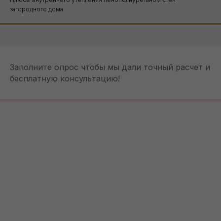
загородного дома
sale@ppu-snab.com
Заполните опрос чтобы мы дали точный расчет и
А-
1) 096-11-11
бесплатную консультацию!
КОРПОРАЦИЯ